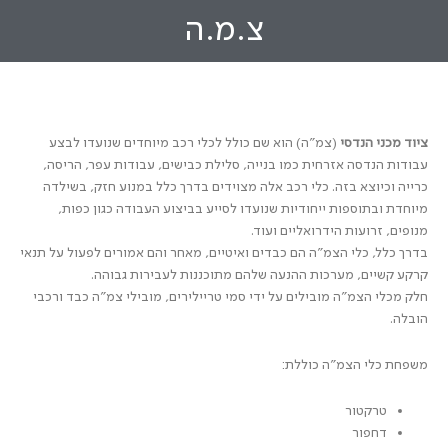
צ.מ.ה
ציוד מכני הנדסי
(צמ"ה) הוא שם כולל לכלי רכב מיוחדים שנועדו לבצע
עבודות הנדסה אזרחית כמו בנייה, סלילת כבישים, עבודות עפר, הריסה,
כרייה וכיוצא בזה. כלי רכב אלה מצוידים בדרך כלל במנוע חזק, בשילדה
מיוחדת ובתוספות ייחודיות שנועדו לסייע בביצוע העבודה כגון כפות,
מנופים, זרועות הידרואליים ועוד.
בדרך כלל, כלי הצמ"ה הם כבדים ואיטיים, מאחר והם אמורים לפעול על תנאי
קרקע קשיים, מערכות ההנעה שלהם מתוכננות לעבירות גבוהה.
חלק מכלי הצמ"ה מובילים על ידי סמי טריילירים, מובילי צמ"ה כבד ורכבי
הובלה.
משפחת כלי הצמ"ה כוללת:
טרקטור
דחפור